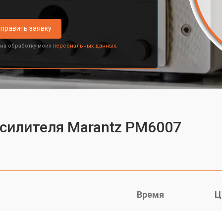
править заявку
 на обработку моих
персональных данных.
усилителя Marantz PM6007
Время
Ц