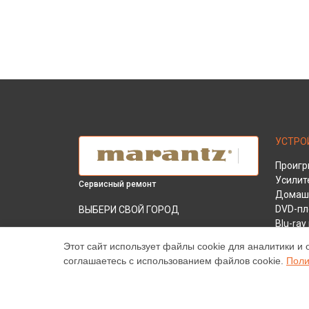
УСТРО
Проигр
Усилит
Сервисный ремонт
Домашн
DVD-пл
ВЫБЕРИ СВОЙ ГОРОД
Blu-ra
Ремонт или замена аудио процессора
AV-рес
усилителя PM6007 Marantz в
Краснодаре
Этот сайт использует файлы cookie для аналитики и 
соглашаетесь с использованием файлов cookie.
Поли
Ремонт или замена аудио процессора
усилителя PM6007 Marantz в
Ростове-на-
Дону
Ремонт или замена аудио процессора