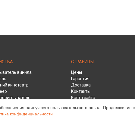
ЙСТВА
СТРАНИЦЫ
ыватель винила
Цены
ель
Гарантия
ий кинотеатр
Доставка
еер
Контакты
y проигрыватель
Карта сайта
ивер
обеспечения наилучшего пользовательского опыта. Продолжая испол
тика конфиденциальности