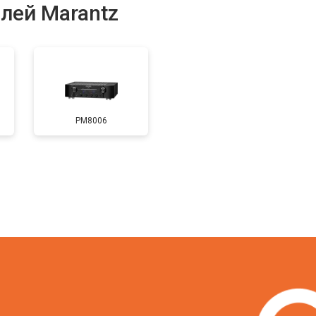
лей Marantz
PM8006
?