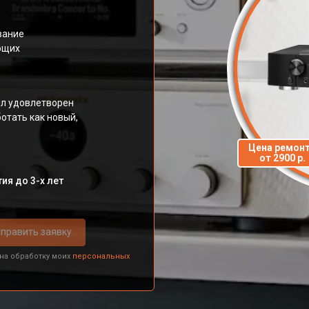
вание
ющих
ыл удовлетворен
отать как новый,
Цена ремон
от 2900 р.
ия до 3-х лет
править заявку
 на обработку моих
персональных