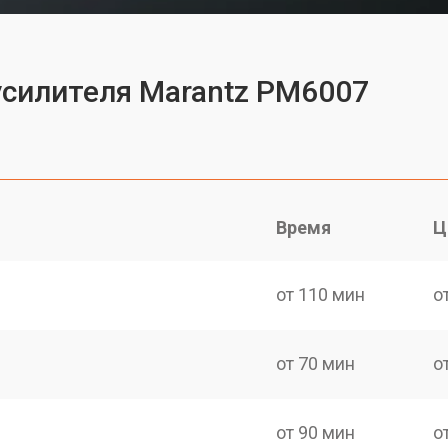
усилителя Marantz PM6007
Время
Ц
от 110 мин
о
от 70 мин
о
от 90 мин
о