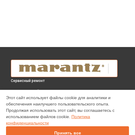
Сервисный ремонт
ВЫБЕРИ СВОЙ ГОРОД
Этот сайт использует файлы cookie для аналитики и
Ремонт AV-ресивера SR8015 Marantz в
Краснодаре
обеспечения наилучшего пользовательского опыта.
Ремонт AV-ресивера SR8015 Marantz в
Ростове-на-Дону
Продолжая использовать этот сайт, вы соглашаетесь с
Ремонт AV-ресивера SR8015 Marantz в
Нижнем Новгороде
использованием файлов cookie.
Политика
конфиденциальности
Ремонт AV-ресивера SR8015 Marantz в
Новосибирске
Ремонт AV-ресивера SR8015 Marantz в
Челябинске
Принять все