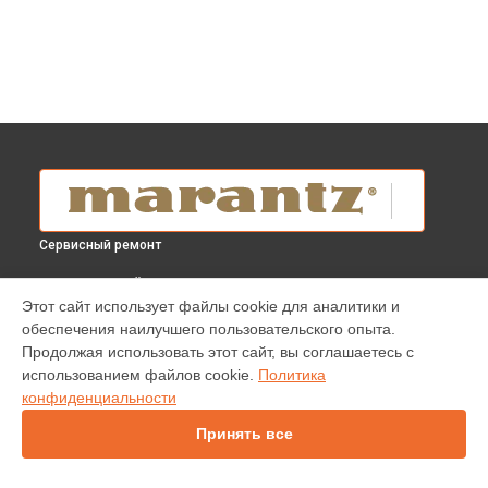
Сервисный ремонт
ВЫБЕРИ СВОЙ ГОРОД
Этот сайт использует файлы cookie для аналитики и
Диагностика AV-ресивера NR1200 Marantz в
Краснодаре
обеспечения наилучшего пользовательского опыта.
Диагностика AV-ресивера NR1200 Marantz в
Ростове-на-
Продолжая использовать этот сайт, вы соглашаетесь с
Дону
использованием файлов cookie.
Политика
Диагностика AV-ресивера NR1200 Marantz в
Нижнем
конфиденциальности
Новгороде
Принять все
Диагностика AV-ресивера NR1200 Marantz в
Новосибирске
Диагностика AV-ресивера NR1200 Marantz в
Челябинске
Диагностика AV-ресивера NR1200 Marantz в
Екатеринбурге